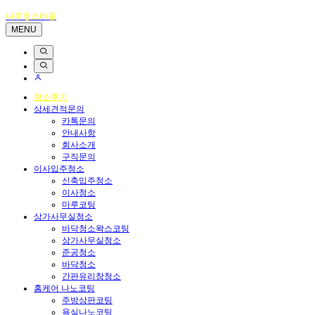
나주청소마을
MENU
청소후기
상세견적문의
카톡문의
안내사항
회사소개
구직문의
이사입주청소
신축입주청소
이사청소
마루코팅
상가사무실청소
바닥청소왁스코팅
상가사무실청소
준공청소
바닥청소
간판유리창청소
홈케어 나노코팅
주방상판코팅
욕실나노코팅